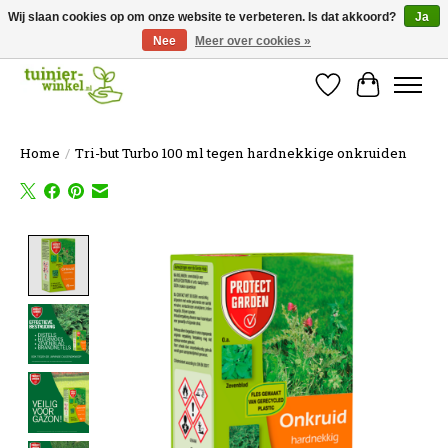
Wij slaan cookies op om onze website te verbeteren. Is dat akkoord?
Ja
Nee
Meer over cookies »
Online tuinartikelen kopen ✓ Online sinds 2007 ✓ Thuiswinkel Waarborg
Verlanglijst
Winkelw
Home
/
Tri-but Turbo 100 ml tegen hardnekkige onkruiden
Product image slideshow Items