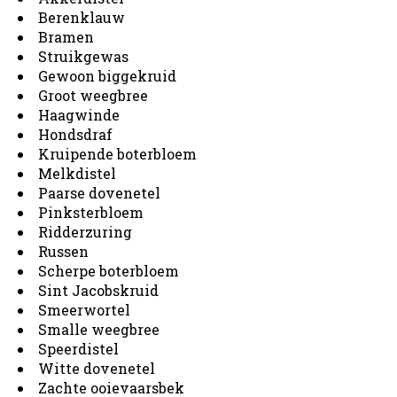
Berenklauw
Bramen
Struikgewas
Gewoon biggekruid
Groot weegbree
Haagwinde
Hondsdraf
Kruipende boterbloem
Melkdistel
Paarse dovenetel
Pinksterbloem
Ridderzuring
Russen
Scherpe boterbloem
Sint Jacobskruid
Smeerwortel
Smalle weegbree
Speerdistel
Witte dovenetel
Zachte ooievaarsbek