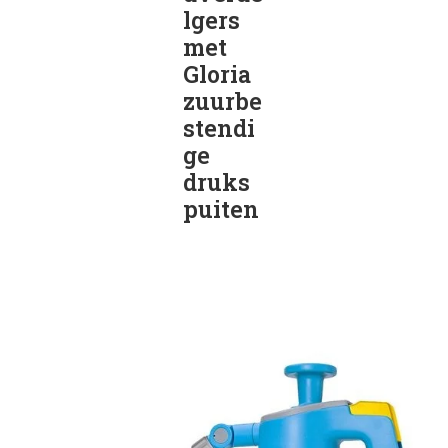
lgers
met
Gloria
zuurbe
stendi
ge
druks
puiten