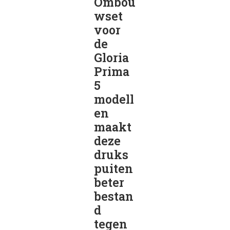
Ombou
wset
voor
de
Gloria
Prima
5
modell
en
maakt
deze
druks
puiten
beter
bestan
d
tegen