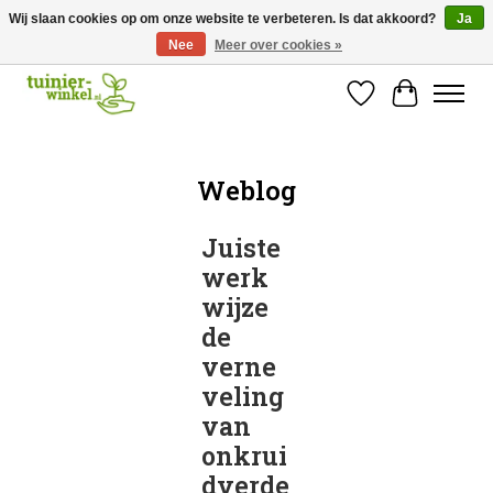
Wij slaan cookies op om onze website te verbeteren. Is dat akkoord?
Ja
Nee
Meer over cookies »
Online tuinartikelen kopen ✓ Online sinds 2007 ✓ Thuiswinkel Waarborg
Verlanglijst
Winkelw
Weblog
Juiste
werk
wijze
de
verne
veling
van
onkrui
dverde