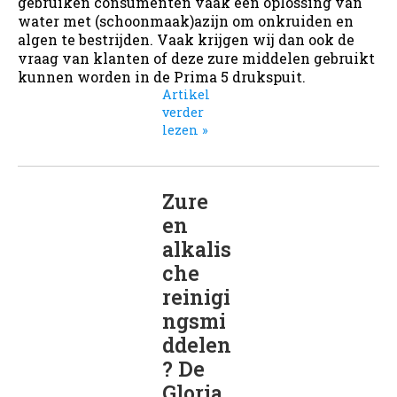
gebruiken consumenten vaak een oplossing van
water met (schoonmaak)azijn om onkruiden en
algen te bestrijden. Vaak krijgen wij dan ook de
vraag van klanten of deze zure middelen gebruikt
kunnen worden in de Prima 5 drukspuit.
Artikel
verder
lezen »
Zure
en
alkalis
che
reinigi
ngsmi
ddelen
? De
Gloria