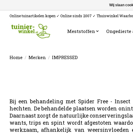
Wij slaan coo
Online tuinartikelen kopen ✓ Online sinds 2007 ✓ Thuiswinkel Waarb
Meststoffen
Ongedierte
Home
/
Merken
/
IMPRESSED
Bij een behandeling met Spider Free - Insec
hechten. De behandelde plaatsen worden oninte
Daarnaast zorgt de natuurlijke conserveringslaa
wants, trips en spint wordt afgestoten waardo
werkzaam, afhankelijk van weersinvloeden en