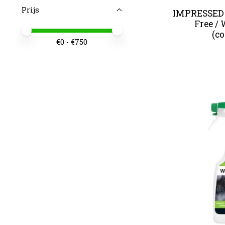
Prijs
IMPRESSED I
Free / 
Minimale prijswaarde
Price maximum value
(c
€
0
- €
750