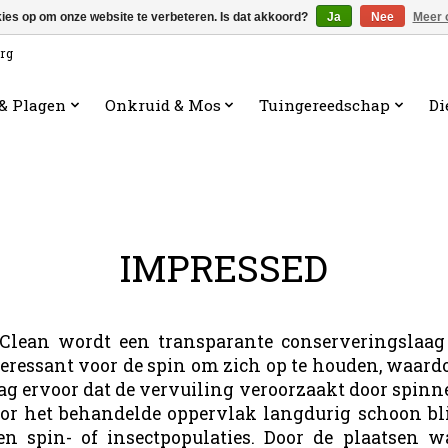
kies op om onze website te verbeteren. Is dat akkoord?
Ja
Nee
Meer 
org
 & Plagen
Onkruid & Mos
Tuingereedschap
Di
IMPRESSED
t Clean wordt een transparante conserveringsla
ressant voor de spin om zich op te houden, waard
g ervoor dat de vervuiling veroorzaakt door spinne
or het behandelde oppervlak langdurig schoon blijf
 spin- of insectpopulaties. Door de plaatsen w