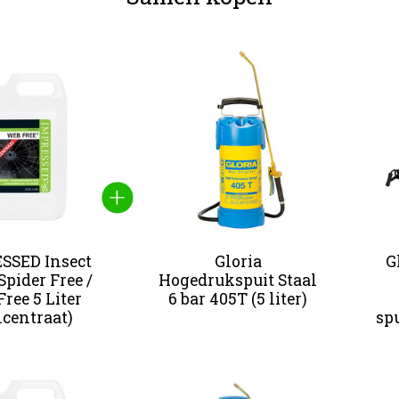
 van gebundelde producten
SSED Insect
Gloria
G
Spider Free /
Hogedrukspuit Staal
ree 5 Liter
6 bar 405T (5 liter)
ncentraat)
sp
 van gebundelde producten