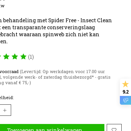
btw
en behandeling met Spider Free - Insect Clean
 een transparante conserveringslaag
bracht waaraan spinweb zich niet kan
en.
(1)
oordeling van dit product is
5
van de 5
voorraad
(Levertijd: Op werkdagen voor 17.00 uur
d, volgende werk- of zaterdag thuisbezorgd* - gratis
g vanaf € 75,-)
9.2
lheid:
Toevoegen aan winkelwagen