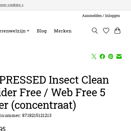
over cookies »
Aanmelden / Inloggen
erenwelzijn
Blog
Merken
PRESSED Insect Clean
ider Free / Web Free 5
er (concentraat)
lnummer: 8718215121213
95