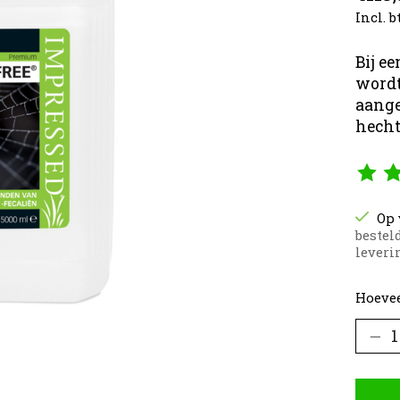
Incl. 
Bij e
wordt
aange
hecht
De be
Op 
bestel
leverin
Hoevee