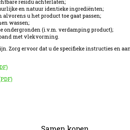
htbare residu achterlaten;
urlijke en natuur identieke ingrediënten;
alvorens u het product toe gaat passen;
men wassen;
 ondergronden (i.v.m. verdamping product);
erband met vlekvorming.
lijn. Zorg ervoor dat u de specifieke instructies en
DF)
(PDF)
Samen kopen