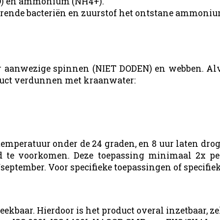
H2O) en ammonium (NH4+).
cerende bacteriën en zuurstof het ontstane ammonium
 aanwezige spinnen (NIET DODEN) en webben. Alvor
oduct verdunnen met kraanwater:
emperatuur onder de 24 graden, en 8 uur laten drog
te voorkomen. Deze toepassing minimaal 2x per j
/september. Voor specifieke toepassingen of specifie
reekbaar. Hierdoor is het product overal inzetbaar, z