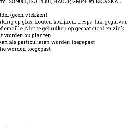
form ISO 9001, ISO 14001, HACCP, GMP+ en EKO/SKAL
iddel (geen vlekken)
erking op glas, houten kozijnen, trespa, lak, gegalv
 emaille. Niet te gebruiken op gecoat staal en zink. B
ikt worden op planten
jven als particulieren worden toegepast
ntie worden toegepast