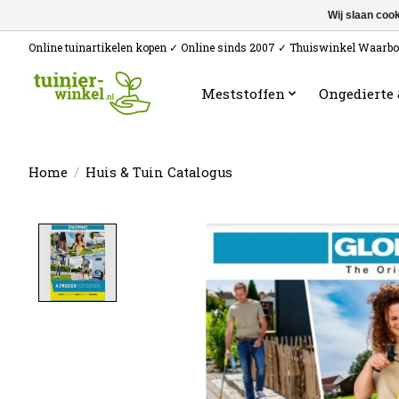
Wij slaan coo
Online tuinartikelen kopen ✓ Online sinds 2007 ✓ Thuiswinkel Waarb
Meststoffen
Ongedierte
Home
/
Huis & Tuin Catalogus
Product image slideshow Items