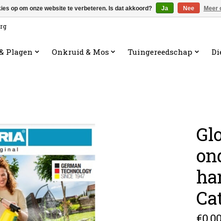
kies op om onze website te verbeteren. Is dat akkoord?
Ja
Nee
Meer 
org
 & Plagen
Onkruid & Mos
Tuingereedschap
Di
Glo
on
ha
Ca
€0,0