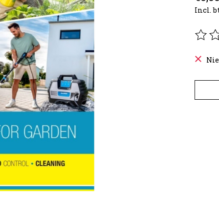
Incl. 
De be
Nie