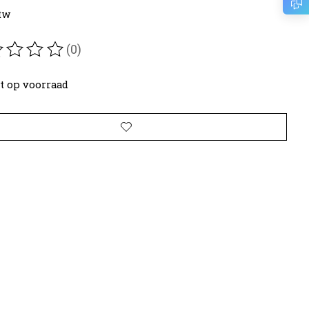
btw
(0)
oordeling van dit product is
0
van de 5
t op voorraad