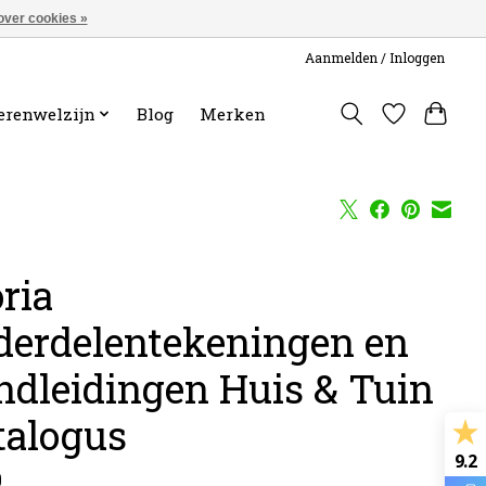
over cookies »
Aanmelden / Inloggen
erenwelzijn
Blog
Merken
ria
derdelentekeningen en
ndleidingen Huis & Tuin
talogus
9.2
0