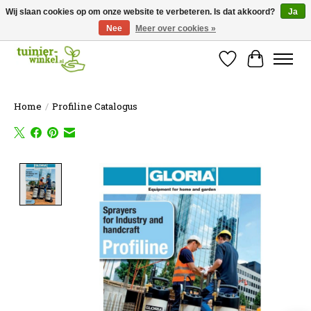
Wij slaan cookies op om onze website te verbeteren. Is dat akkoord?
Ja
Nee
Meer over cookies »
Online tuinartikelen kopen ✓ Online sinds 2007 ✓ Thuiswinkel Waarborg
Verlanglijst
Winkelw
Home
/
Profiline Catalogus
Product image slideshow Items