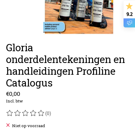
9.2
Gloria
onderdelentekeningen en
handleidingen Profiline
Catalogus
€0,00
Incl. btw
(0)
De beoordeling van dit product is
0
van de 5
Niet op voorraad