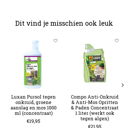
Dit vind je misschien ook leuk
Items van productcarrousel
Luxan Pursol tegen
Compo Anti-Onkruid
onkruid, groene
& Anti-Mos Opritten
aanslag en mos 1000
& Paden Concentraat
ml (concentraat)
1 liter (werkt ook
tegen algen)
€19,95
€21,95