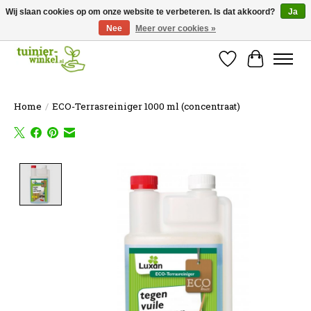
Wij slaan cookies op om onze website te verbeteren. Is dat akkoord?
Ja
Nee
Meer over cookies »
Online tuinartikelen kopen ✓ Online sinds 2007 ✓ Thuiswinkel Waarborg
Verlanglijst
Winkelw
Home
/
ECO-Terrasreiniger 1000 ml (concentraat)
Product image slideshow Items