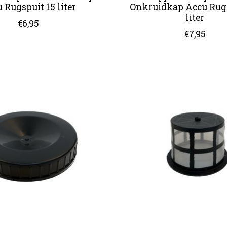
 Rugspuit 15 liter
Onkruidkap Accu Rugs
liter
€6,95
€7,95