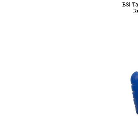
BSI T
R