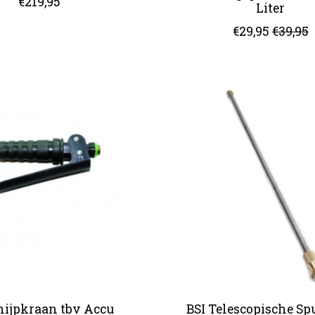
€219,95
Liter
€29,95
€39,95
nijpkraan tbv Accu
BSI Telescopische Sp