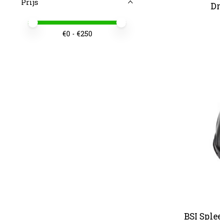
Prijs
Dr
Minimale prijswaarde
Price maximum value
€
0
- €
250
BSI Spl