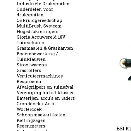
Industriële Drukspuiten
Onderdelen voor
drukspuiten
Onkruidgereedschap
MultiBrush Systeem
Hogedrukreinigers
Gloria Accuwereld 18V
Tuinscharen
Grasmaaien & Graskanten
Bodembewerking /
Tuinklauwen
Strooiwagens
Grasrollers
Verticuteermachines
Besproeien
Afvalgrijpers en tuinafval
Verzorging na het klussen
Batterijen, accu`s en laders
Gronddoek / Anti-
Worteldoek
Schoonmaakartikelen
Kettingzagen
Regenmeters
BSI K