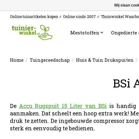
Wij slaan coo
Online tuinartikelen kopen ✓ Online sinds 2007 ✓ Thuiswinkel Waarb
Meststoffen
Ongedierte
Home
/
Tuingereedschap
/
Huis & Tuin Drukspuiten
/
BSi 
De
Accu Rugspuit 15 Liter van BSi
is handig i
aanmaken. Dat scheelt een hoop extra werk! Met 
druk te zetten. De ingebouwde compressor zorgt
sterk en eenvoudig te bedienen.