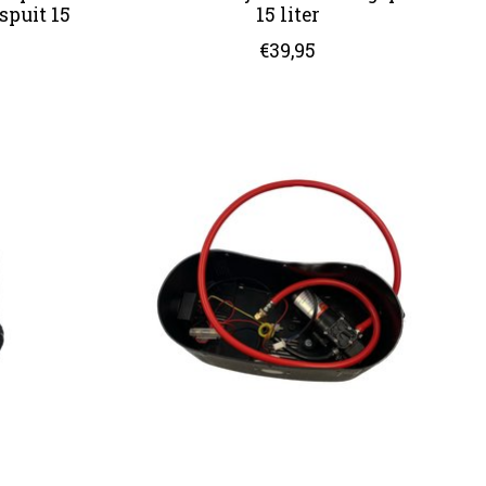
puit 15
15 liter
€39,95