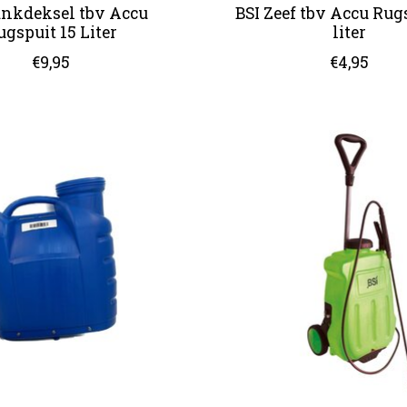
ankdeksel tbv Accu
BSI Zeef tbv Accu Rug
ugspuit 15 Liter
liter
€9,95
€4,95