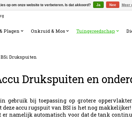
kies op om onze website te verbeteren. Is dat akkoord?
Ja
Nee
Meer 
org
 & Plagen
Onkruid & Mos
Tuingereedschap
Di
BSi Drukspuiten
Accu Drukspuiten en onder
n gebruik bij toepassing op grotere oppervlakten.
deze accu rugspuit van BSI is het nog makkelijker!
 er namelijk automatisch voor dat de tank continu o