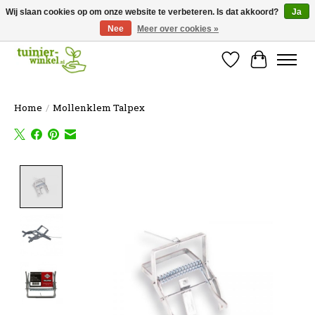
Wij slaan cookies op om onze website te verbeteren. Is dat akkoord?
Ja
Nee
Meer over cookies »
Online tuinartikelen kopen ✓ Online sinds 2007 ✓ Thuiswinkel Waarborg
Verlanglijst
Winkelw
Home
/
Mollenklem Talpex
Product image slideshow Items