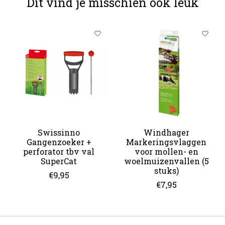
Dit vind je misschien ook leuk
Items van productcarrousel
Swissinno
Windhager
Gangenzoeker +
Markeringsvlaggen
perforator tbv val
voor mollen- en
SuperCat
woelmuizenvallen (5
stuks)
€9,95
€7,95